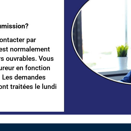
umission?
ontacter par
i est normalement
rs ouvrables. Vous
sureur en fonction
e. Les demandes
nt traitées le lundi