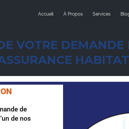
Accueil
À Propos
Services
Blo
DE VOTRE DEMANDE 
 ASSURANCE HABITAT
ION
emande de
l’un de nos