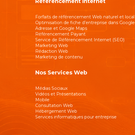
Référencement Internet
Forfaits de référencement Web naturel et local
Optimisation de fiche d’entreprise dans Google
Adresse et Google Maps
Référencement Payant
Service de Référencement Internet (SEO)
Marketing Web
Rédaction Web
Marketing de contenu
Nos Services Web
Médias Sociaux
Vidéos et Présentations
Mobile
Consultation Web
Hébergement Web
Services informatiques pour entreprise