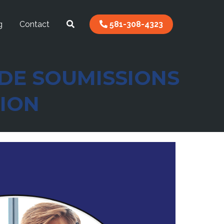
g
Contact
581-308-4323
DE SOUMISSIONS
ION