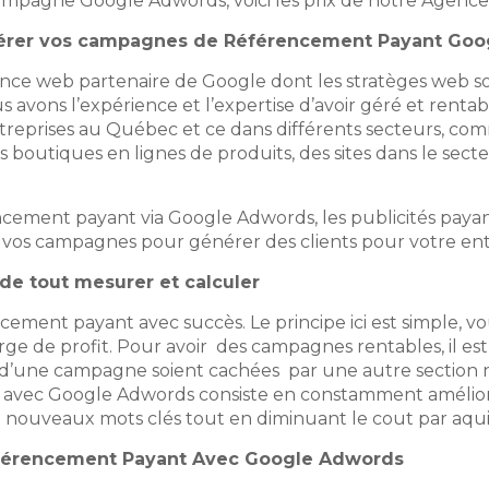
 campagne Google Adwords, voici les prix de notre Agen
érer vos campagnes de Référencement Payant Goo
nce web partenaire de Google dont les stratèges web so
 avons l’expérience et l’expertise d’avoir géré et renta
prises au Québec et ce dans différents secteurs, comme 
s boutiques en lignes de produits, des sites dans le sect
cement payant via Google Adwords, les publicités paya
 vos campagnes pour générer des clients pour votre ent
de tout mesurer et calculer
rencement payant avec succès. Le principe ici est simple, 
rge de profit. Pour avoir des campagnes rentables, il es
es d’une campagne soient cachées par une autre section no
vec Google Adwords consiste en constamment améliore
de nouveaux mots clés tout en diminuant le cout par aqui
férencement Payant Avec Google Adwords