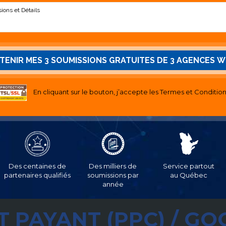
En cliquant sur le bouton, j’accepte les
Termes et Conditio
Des centaines de
Des milliers de
Service partout
partenaires qualifiés
soumissions par
au Québec
année
 PAYANT (PPC) / G