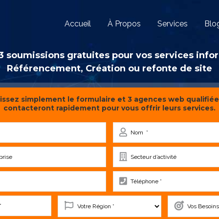
Accueil
À Propos
Services
Blo
 soumissions gratuites pour vos services inf
Référencement, Création ou refonte de site
ssez simplement le formulaire et 3 agences web qualifiée
contacteront rapidement pour vous offrir leurs services.