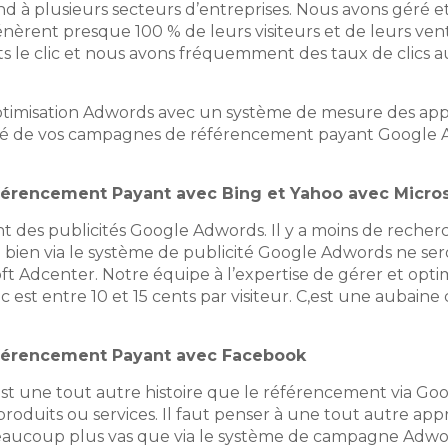
d à plusieurs secteurs d’entreprises. Nous avons géré e
énèrent presque 100 % de leurs visiteurs et de leurs 
nts le clic et nous avons fréquemment des taux de clics a
timisation Adwords avec un système de mesure des app
lité de vos campagnes de référencement payant Google A
érencement Payant avec Bing et Yahoo avec Micro
des publicités Google Adwords. Il y a moins de recherche
 bien via le système de publicité Google Adwords ne se
oft Adcenter. Notre équipe à l’expertise de gérer et o
st entre 10 et 15 cents par visiteur. C,est une aubaine
férencement Payant avec Facebook
une tout autre histoire que le référencement via Googl
roduits ou services. Il faut penser à une tout autre appro
i beaucoup plus vas que via le système de campagne Adwo