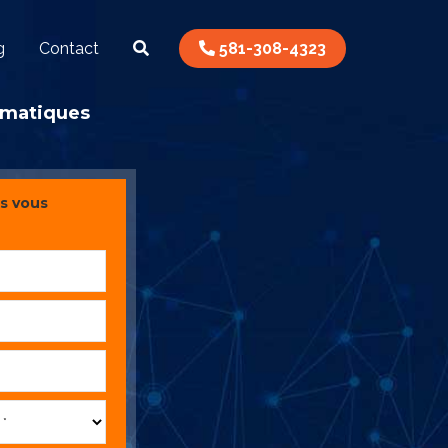
g
Contact
581-308-4323
ormatiques
s vous