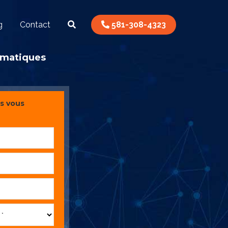
g
Contact
581-308-4323
ormatiques
s vous