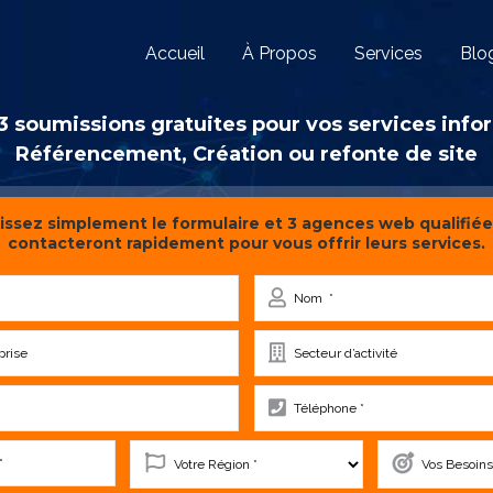
Accueil
À Propos
Services
Blo
 soumissions gratuites pour vos services inf
Référencement, Création ou refonte de site
ssez simplement le formulaire et 3 agences web qualifiée
contacteront rapidement pour vous offrir leurs services.