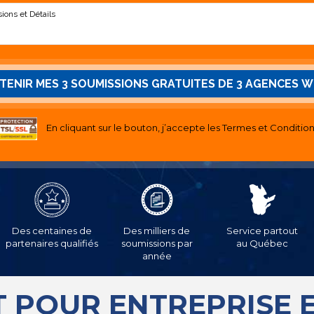
En cliquant sur le bouton, j’accepte les
Termes et Conditio
Des centaines de
Des milliers de
Service partout
partenaires qualifiés
soumissions par
au Québec
année
POUR ENTREPRISE E