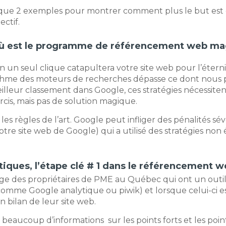
t que 2 exemples pour montrer comment plus le but est cl
ctif.
ù est le programme de référencement web ma
 un seul clique catapultera votre site web pour l’éterni
rithme des moteurs de recherches dépasse ce dont nous p
eilleur classement dans Google, ces stratégies nécessite
rcis, mais pas de solution magique.
les règles de l’art. Google peut infliger des pénalités sév
e votre site web de Google) qui a utilisé des stratégies 
stiques, l’étape clé # 1 dans le référencement w
ntage des propriétaires de PME au Québec qui ont un out
omme Google analytique ou piwik) et lorsque celui-ci est
n bilan de leur site web.
aucoup d’informations sur les points forts et les points