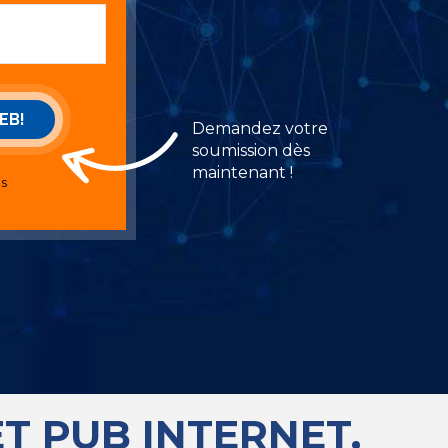
Demandez votre
soumission dès
maintenant !
ns
T PUB INTERNET,