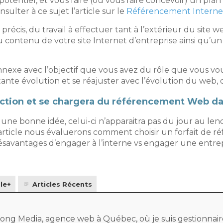
entiel, et vous faire (ou vous faire concevoir) un plan d
sulter à ce sujet l’article sur le
Référencement Intern
 précis, du travail à effectuer tant à l’extérieur du site 
 contenu de votre site Internet d’entreprise ainsi qu’un
nexe avec l’objectif que vous avez du rôle que vous voule
stante évolution et se réajuster avec l’évolution du web,
’action et se chargera du référencement Web d
 une bonne idée, celui-ci n’apparaitra pas du jour au le
article nous évaluerons comment choisir un forfait de 
ésavantages d’engager à l’interne vs engager une entre
le+
Articles Récents
ng Media, agence web à Québec, où je suis gestionnaire