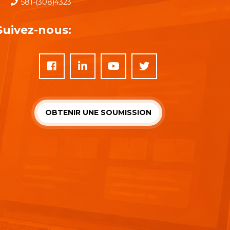
581-(308)4323
Suivez-nous:
OBTENIR UNE SOUMISSION