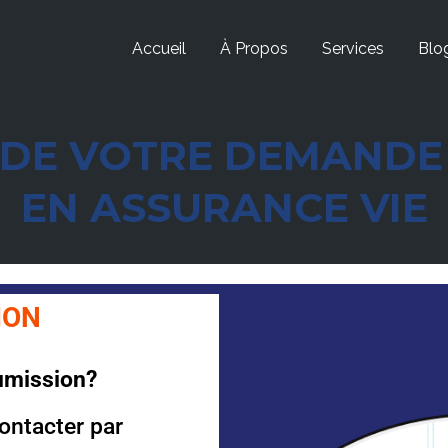
Accueil
À Propos
Services
Blo
DE VOTRE DEMANDE
EN ASSURANCE VIE
ION
umission?
ontacter par