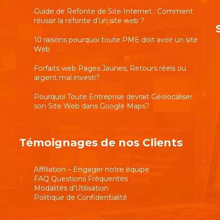
Guide de Refonte de Site Internet : Comment
réussir la refonte d’un site web ?
10 raisons pourquoi toute PME doit avoir un site
Web
Forfaits web Pages Jaunes, Retours réels ou
argent mal investi?
Pourquoi Toute Entreprise devrait Géolocaliser
son Site Web dans Google Maps?
Témoignages de nos Clients
Affiliation – Engager notre équipe
FAQ Questions Fréquentes
Modalités d’Utilisation
Politique de Confidentialité