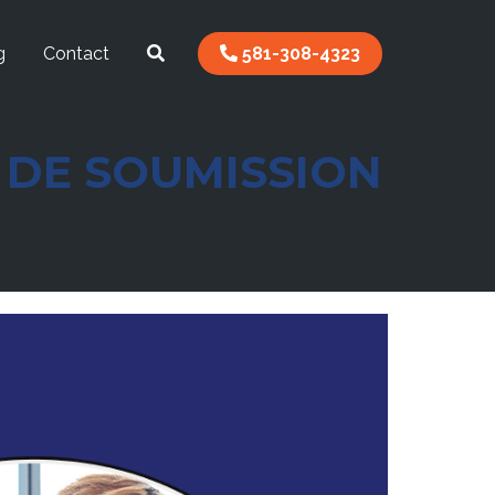
g
Contact
581-308-4323
 DE SOUMISSION