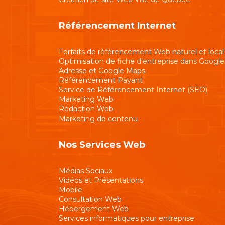
Référencement Internet
Forfaits de référencement Web naturel et local
Optimisation de fiche d’entreprise dans Google
Adresse et Google Maps
Référencement Payant
Service de Référencement Internet (SEO)
Marketing Web
Rédaction Web
Marketing de contenu
Nos Services Web
Médias Sociaux
Vidéos et Présentations
Mobile
Consultation Web
Hébergement Web
Services informatiques pour entreprise