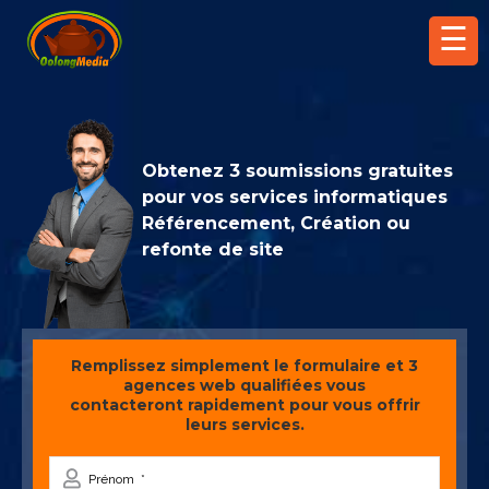
☰
Obtenez 3 soumissions gratuites
pour vos services informatiques
Référencement, Création ou
refonte de site
Remplissez simplement le formulaire et 3
agences web qualifiées vous
contacteront rapidement pour vous offrir
leurs services.