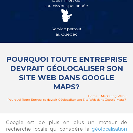
Des milliers de
soumissions par année
Service partout
au Québec
POURQUOI TOUTE ENTREPRISE
DEVRAIT GÉOLOCALISER SON
SITE WEB DANS GOOGLE
MAPS?
Home
/
Marketing Web
/
Pourquoi Toute Entreprise devrait Géolocaliser son Site Web dans Google Maps?
Google est de plus en plus un moteur de
recherche locale qui considère la
géolocalisation