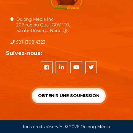
Oolong Media Inc.
207 rue du Quai, G0V 1T0,
Sainte-Rose-du-Nord, QC
581-(308)4323
Suivez-nous:
OBTENIR UNE SOUMISSION
Tous droits réservés © 2026
Oolong Média
.