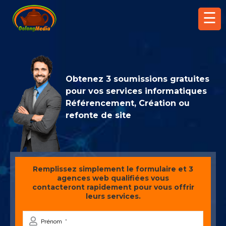
☰
Obtenez 3 soumissions gratuites
pour vos services informatiques
Référencement, Création ou
refonte de site
Remplissez simplement le formulaire et 3
agences web qualifiées vous
contacteront rapidement pour vous offrir
leurs services.