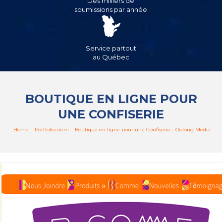
Des milliers de
soumissions par année
Service partout
au Québec
BOUTIQUE EN LIGNE POUR
UNE CONFISERIE
Home
/
Portfolio item
/
Boutique en ligne pour une Confiserie - Oolong Media