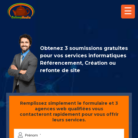
☰
Obtenez 3 soumissions gratuites
pour vos services informatiques
Référencement, Création ou
refonte de site
Remplissez simplement le formulaire et 3
agences web qualifiées vous
contacteront rapidement pour vous offrir
leurs services.